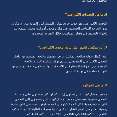
التحقق الخاصة بنا.
6. ما هي التحديات الافتراضية؟
التحدي الافتراضي هو حدث جري يمكن للمشاركين إكماله من أي مكان،
دون الحاجة للتواجد الجسدي في مكان محدد أو وقت محدد. يسمح لك
بإجراء التحدي في وقتك المناسب خلال الفترة المحددة.
7. أين يمكنني العثور على نتائج التحدي الافتراضي؟
عند إكمال جولة صالحة، يمكنك عرض تقدمك ولائحة المتصدرين داخل
التحدي الافتراضي الشخصي. سيتم توفير شاشة النتائج ولائحة
المتصدرين المؤقتة للمشاركين للاطلاع عليها. ستكون لائحة المتصدرين
النهائية متاحة في نهاية التحدي.
8. ما هي الجوائز؟
جميع المشاركين الذين يصلون ل30 كم او اكثر يحصلون على ميدالية
للتحدي مميزة. سيحصل جميع المشاركين الذين ينضمون إلى التحدي
على شارة رقمية. لكل علامة كيلومترية تم تحقيقها، ستحصل على شارة
رقمية للكيلومتر. تُمنح الشارات على الكيلومترات التالية:10 كم، 20 كم،
30كم، 50 كم، 100 كم، 150 كم، 200 كم 300 كم، 400 كم.