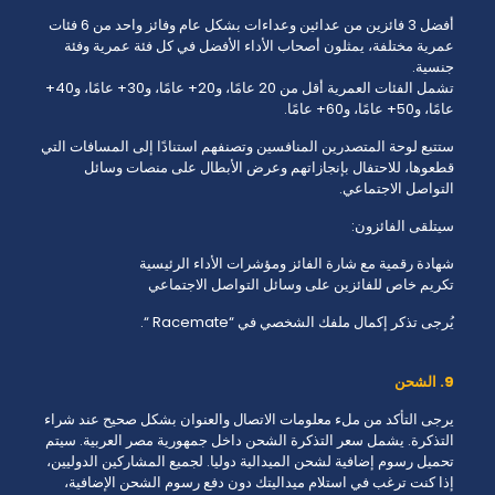
أفضل 3 فائزين من عدائين وعداءات بشكل عام وفائز واحد من 6 فئات
عمرية مختلفة، يمثلون أصحاب الأداء الأفضل في كل فئة عمرية وفئة
جنسية.
تشمل الفئات العمرية أقل من 20 عامًا، و20+ عامًا، و30+ عامًا، و40+
عامًا، و50+ عامًا، و60+ عامًا.
ستتبع لوحة المتصدرين المنافسين وتصنفهم استنادًا إلى المسافات التي
قطعوها، للاحتفال بإنجازاتهم وعرض الأبطال على منصات وسائل
التواصل الاجتماعي.
سيتلقى الفائزون:
شهادة رقمية مع شارة الفائز ومؤشرات الأداء الرئيسية
تكريم خاص للفائزين على وسائل التواصل الاجتماعي
يُرجى تذكر إكمال ملفك الشخصي في “Racemate “.
9. الشحن
يرجى التأكد من ملء معلومات الاتصال والعنوان بشكل صحيح عند شراء
التذكرة. يشمل سعر التذكرة الشحن داخل جمهورية مصر العربية. سيتم
تحميل رسوم إضافية لشحن الميدالية دوليا. لجميع المشاركين الدوليين،
إذا كنت ترغب في استلام ميداليتك دون دفع رسوم الشحن الإضافية،