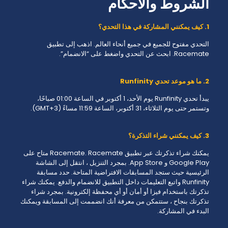
الشروط والأحكام
1. كيف يمكنني المشاركة في هذا التحدي؟
التحدي مفتوح للجميع في جميع أنحاء العالم. اذهب إلى تطبيق
Racemate. ابحث عن التحدي واضغط على “الانضمام”.
2. ما هو موعد تحدي Runfinity
يبدأ تحدي Runfinity يوم الأحد، 1 أكتوبر في الساعة 01:00 صباحًا،
وتستمر حتى يوم الثلاثاء، 31 أكتوبر، الساعة 11:59 مساءً (GMT+3).
3. كيف يمكنني شراء التذكرة؟
يمكنك شراء تذكرتك عبر تطبيق Racemate. Racemate متاح على
Google Play و App Store. بمجرد التنزيل ، انتقل إلى الشاشة
الرئيسية حيث ستجد المسابقات الافتراضية المتاحة. حدد مسابقة
Runfinity واتبع التعليمات داخل التطبيق للانضمام والدفع. يمكنك شراء
تذكرتك باستخدام فيزا أو أمان أو أي محفظة إلكترونية. بمجرد شراء
تذكرتك بنجاح ، ستتمكن من معرفة أنك انضممت إلى المسابقة ويمكنك
البدء في المشاركة.