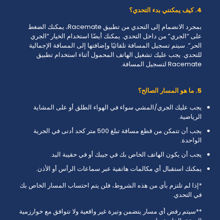
4. كيف يمكنني بدء التحدي؟
بمجرد الانضمام إلى التحدي من تطبيق Racemate، يمكنك الضغط
على “الجري” من داخل التحدي. يمكنك أيضًا استخدام الخيار “الجري
الحر”. سيتم تسجيل المسافة تلقائيًا وإضافتها إلى المسافة الإجمالية
للتحدي. يجب عليك تشغيل الهاتف المحمول أثناء استخدام تطبيق
Racemate لتسجيل المسافة.
5. ما هو المسار الصالح؟
يجب عليك الجري/المشي سواء في الهواء الطلق أو على المشاية
الرياضية.
يجب أن تتمكن من قطع مسافة تبلغ 500 متر كحد أدنى في الجرية
الواحدة.
يجب أن يكون الهاتف الخاص بك في جيبك أو في حقيبة اليد.
يمكنك استقبال أي مكالمات هاتفية عبر سماعات الرأس أو الأذن.
*إذا لم تلتزم بأي من هذه الشروط، فلن يتم احتساب المسار الخاص بك
في التحدي.
**سيتم رفض أي مسار يتضمن وتيرة غير واقعية ولا تتوافق مع خوارزمية