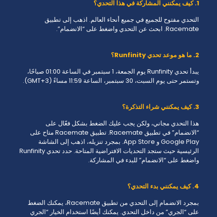
1. كيف يمكنني المشاركة في هذا التحدي؟
التحدي مفتوح للجميع في جميع أنحاء العالم. اذهب إلى تطبيق
Racemate. ابحث عن التحدي واضغط على “الانضمام”.
2. ما هو موعد تحدي Runfinity؟
يبدأ تحدي Runfinity يوم الجمعة، 1 سبتمبر في الساعة 01:00 صباحًا،
وتستمر حتى يوم السبت، 30 سبتمبر، الساعة 11:59 مساءً (GMT+3).
3. كيف يمكنني شراء التذكرة؟
هذا التحدي مجاني، ولكن يجب عليك الضغط بشكل فعّال على
“الانضمام” في تطبيق Racemate. تطبيق Racemate متاح على
Google Play و App Store. بمجرد تنزيله، اذهب إلى الشاشة
الرئيسية حيث ستجد التحديات الافتراضية المتاحة. حدد تحدي Runfinity
واضغط على “الانضمام” للبدء في المشاركة.
4. كيف يمكنني بدء التحدي؟
بمجرد الانضمام إلى التحدي من تطبيق Racemate، يمكنك الضغط
على “الجري” من داخل التحدي. يمكنك أيضًا استخدام الخيار “الجري