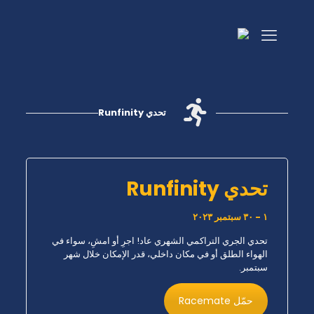
تحدي Runfinity
تحدي Runfinity
١ - ٣٠ سبتمبر ٢٠٢٣
تحدي الجري التراكمي الشهري عاد! اجرِ أو امشِ، سواء في
الهواء الطلق أو في مكان داخلي، قدر الإمكان خلال شهر
سبتمبر.
حمّل Racemate