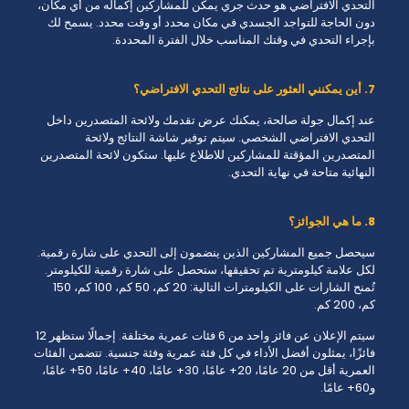
التحدي الافتراضي هو حدث جري يمكن للمشاركين إكماله من أي مكان،
دون الحاجة للتواجد الجسدي في مكان محدد أو وقت محدد. يسمح لك
بإجراء التحدي في وقتك المناسب خلال الفترة المحددة.
7. أين يمكنني العثور على نتائج التحدي الافتراضي؟
عند إكمال جولة صالحة، يمكنك عرض تقدمك ولائحة المتصدرين داخل
التحدي الافتراضي الشخصي. سيتم توفير شاشة النتائج ولائحة
المتصدرين المؤقتة للمشاركين للاطلاع عليها. ستكون لائحة المتصدرين
النهائية متاحة في نهاية التحدي.
8. ما هي الجوائز؟
سيحصل جميع المشاركين الذين ينضمون إلى التحدي على شارة رقمية.
لكل علامة كيلومترية تم تحقيقها، ستحصل على شارة رقمية للكيلومتر.
تُمنح الشارات على الكيلومترات التالية: 20 كم، 50 كم، 100 كم، 150
كم، 200 كم.
سيتم الإعلان عن فائز واحد من 6 فئات عمرية مختلفة. إجمالًا ستظهر 12
فائزًا، يمثلون أفضل الأداء في كل فئة عمرية وفئة جنسية. تتضمن الفئات
العمرية أقل من 20 عامًا، 20+ عامًا، 30+ عامًا، 40+ عامًا، 50+ عامًا،
و60+ عامًا.